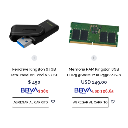
Pendrive Kingston 64GB
Memoria RAM Kingston 8GB
DataTraveler Exodia S USB
DDR5 5600MHz KCP556SS6-8
3.2
SODIMM
$
450
USD
149,00
383
126,65
$
USD