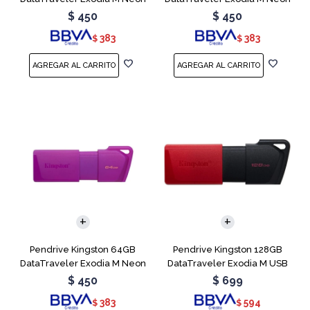
Green
Pink
$
450
$
450
383
383
$
$
Pendrive Kingston 64GB
Pendrive Kingston 128GB
DataTraveler Exodia M Neon
DataTraveler Exodia M USB
Purple
3.2
$
450
$
699
383
594
$
$