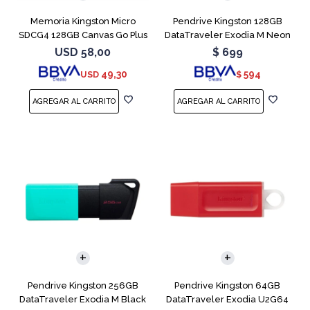
Memoria Kingston Micro
Pendrive Kingston 128GB
SDCG4 128GB Canvas Go Plus
DataTraveler Exodia M Neon
V30
Blue
USD
58,00
$
699
49,30
594
USD
$
Pendrive Kingston 256GB
Pendrive Kingston 64GB
DataTraveler Exodia M Black
DataTraveler Exodia U2G64