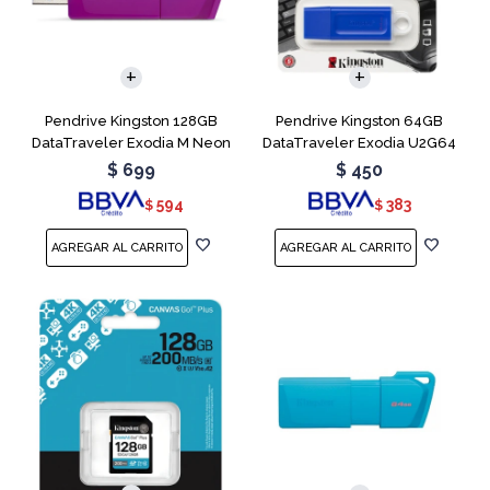
Pendrive Kingston 128GB
Pendrive Kingston 64GB
DataTraveler Exodia M Neon
DataTraveler Exodia U2G64
Purple
Blue
$
699
$
450
594
383
$
$