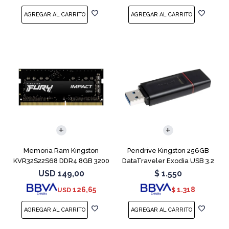
Memoria Ram Kingston
Pendrive Kingston 256GB
KVR32S22S68 DDR4 8GB 3200
DataTraveler Exodia USB 3.2
MHz Sodimm
USD
149,00
$
1.550
126,65
1.318
USD
$