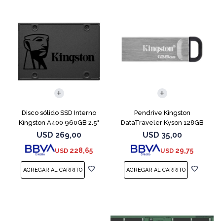
Disco sólido SSD Interno
Pendrive Kingston
Kingston A400 960GB 2.5"
DataTraveler Kyson 128GB
SATA 3
USB 3.2
USD
269,00
USD
35,00
228,65
29,75
USD
USD