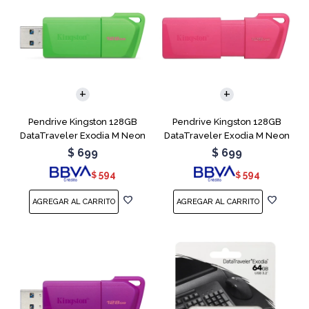
Pendrive Kingston 128GB
Pendrive Kingston 128GB
DataTraveler Exodia M Neon
DataTraveler Exodia M Neon
Green
Pink
$
699
$
699
594
594
$
$