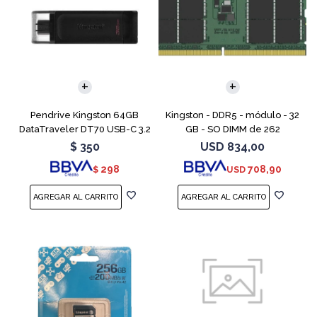
Pendrive Kingston 64GB
Kingston - DDR5 - módulo - 32
DataTraveler DT70 USB-C 3.2
GB - SO DIMM de 262
contactos - 5600 MT/s / PC5-
$
350
USD
834,00
44800 - CL46 - 1.1 V - sin
298
708,90
$
USD
búfer - no ECC