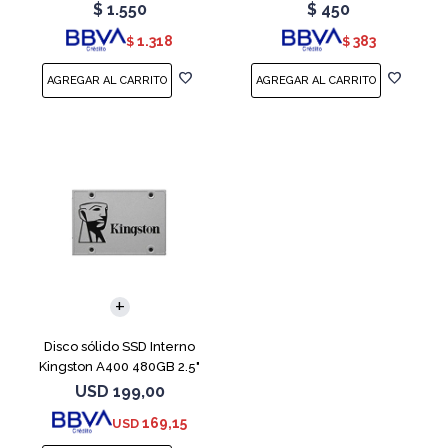
Teal
Red
$
1.550
$
450
1.318
383
$
$
Disco sólido SSD Interno
Kingston A400 480GB 2.5"
SATA 3
USD
199,00
169,15
USD