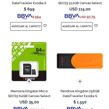
DataTraveler Exodia S
SDCS3 512GB Canvas Select
Turquesa
Plus
$
699
USD
115,00
594
97,75
$
USD
Memoria Kingston Micro
Pendrive Kingston 256GB
SDCS3 64GB Canvas Select
DataTraveler Exodia S
Plus
Naranja
USD
35,00
$
1.550