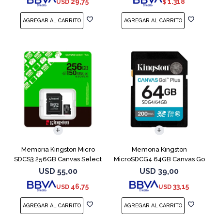
29,75
1.318
USD
$
Memoria Kingston Micro
Memoria Kingston
SDCS3 256GB Canvas Select
MicroSDCG4 64GB Canvas Go
Plus
Plus V30
USD
55,00
USD
39,00
46,75
33,15
USD
USD