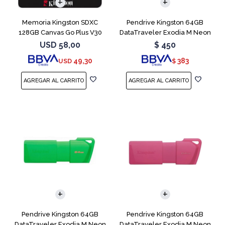
Memoria Kingston SDXC
Pendrive Kingston 64GB
128GB Canvas Go Plus V30
DataTraveler Exodia M Neon
Blue
USD
58,00
$
450
49,30
383
USD
$
Pendrive Kingston 64GB
Pendrive Kingston 64GB
DataTraveler Exodia M Neon
DataTraveler Exodia M Neon