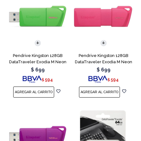
Pendrive Kingston 128GB
Pendrive Kingston 128GB
DataTraveler Exodia M Neon
DataTraveler Exodia M Neon
Green
Pink
$
699
$
699
594
594
$
$