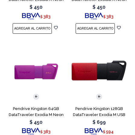
Green
Pink
$
450
$
450
383
383
$
$
Pendrive Kingston 64GB
Pendrive Kingston 128GB
DataTraveler Exodia M Neon
DataTraveler Exodia M USB
Purple
3.2
$
450
$
699
383
594
$
$