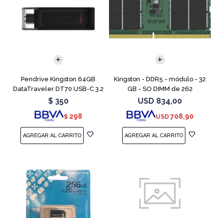
Pendrive Kingston 64GB
Kingston - DDR5 - módulo - 32
DataTraveler DT70 USB-C 3.2
GB - SO DIMM de 262
contactos - 5600 MT/s / PC5-
$
350
USD
834,00
44800 - CL46 - 1.1 V - sin
298
708,90
$
USD
búfer - no ECC