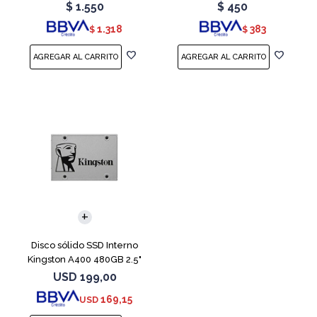
Teal
Red
$
1.550
$
450
1.318
383
$
$
Disco sólido SSD Interno
Kingston A400 480GB 2.5"
SATA 3
USD
199,00
169,15
USD