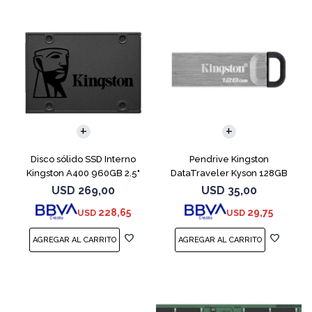
Disco sólido SSD Interno
Pendrive Kingston
Kingston A400 960GB 2.5"
DataTraveler Kyson 128GB
SATA 3
USB 3.2
USD
269,00
USD
35,00
228,65
29,75
USD
USD