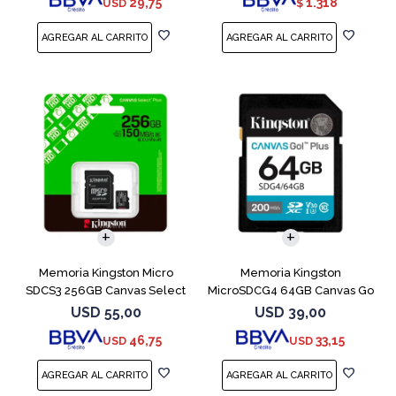
29,75
1.318
USD
$
Memoria Kingston Micro
Memoria Kingston
SDCS3 256GB Canvas Select
MicroSDCG4 64GB Canvas Go
Plus
Plus V30
USD
55,00
USD
39,00
46,75
33,15
USD
USD