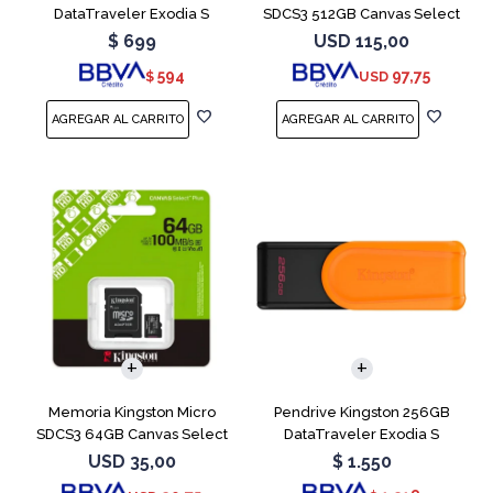
DataTraveler Exodia S
SDCS3 512GB Canvas Select
Turquesa
Plus
$
699
USD
115,00
594
97,75
$
USD
Memoria Kingston Micro
Pendrive Kingston 256GB
SDCS3 64GB Canvas Select
DataTraveler Exodia S
Plus
Naranja
USD
35,00
$
1.550