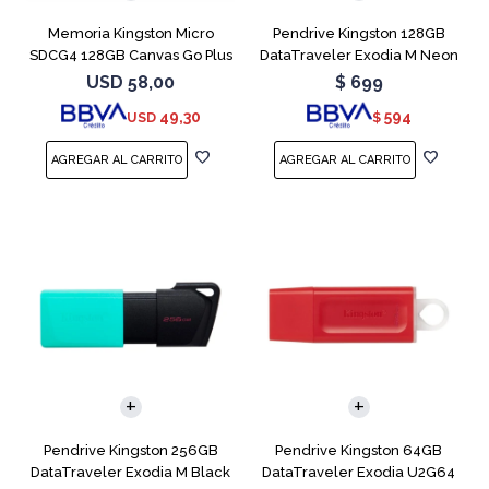
Memoria Kingston Micro
Pendrive Kingston 128GB
SDCG4 128GB Canvas Go Plus
DataTraveler Exodia M Neon
V30
Blue
USD
58,00
$
699
49,30
594
USD
$
Pendrive Kingston 256GB
Pendrive Kingston 64GB
DataTraveler Exodia M Black
DataTraveler Exodia U2G64