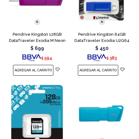
Pendrive Kingston 128GB
Pendrive Kingston 64GB
DataTraveler Exodia M Neon
DataTraveler Exodia U2G64
Purple
Blue
$
699
$
450
594
383
$
$