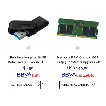
Pendrive Kingston 64GB
Memoria RAM Kingston 8GB
DataTraveler Exodia S USB
DDR5 5600MHz KCP556SS6-8
3.2
SODIMM
$
450
USD
149,00
383
126,65
$
USD