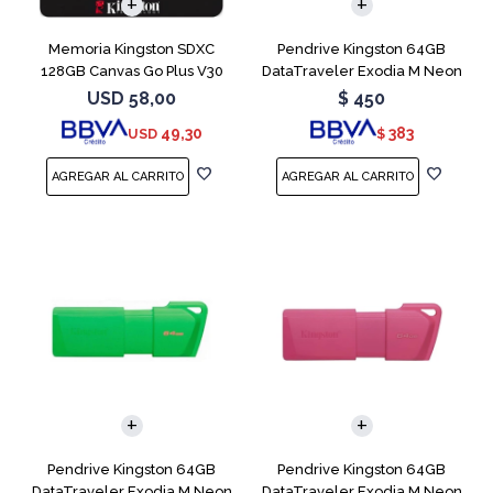
Memoria Kingston SDXC
Pendrive Kingston 64GB
128GB Canvas Go Plus V30
DataTraveler Exodia M Neon
Blue
USD
58,00
$
450
49,30
383
USD
$
Pendrive Kingston 64GB
Pendrive Kingston 64GB
DataTraveler Exodia M Neon
DataTraveler Exodia M Neon