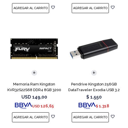
Memoria Ram Kingston
Pendrive Kingston 256GB
KVR32S22S68 DDR4 8GB 3200
DataTraveler Exodia USB 3.2
MHz Sodimm
USD
149,00
$
1.550
126,65
1.318
USD
$