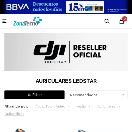
0

AURICULARES LEDSTAR
Recomendados
Filtrando por:
Audio, Foto y Video
Audio
Auriculares
Quitar filtros