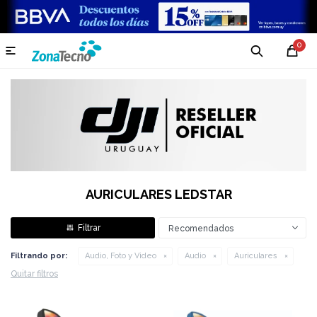
0

AURICULARES LEDSTAR
Recomendados
Filtrando por:
Audio, Foto y Video
Audio
Auriculares
Quitar filtros