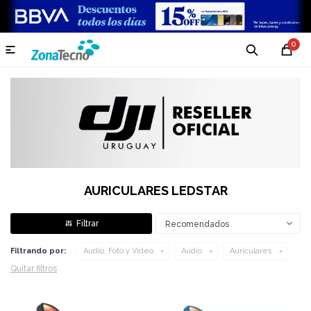
0

AURICULARES LEDSTAR
Recomendados
Filtrando por:
Audio, Foto y Video
Audio
Auriculares
Quitar filtros