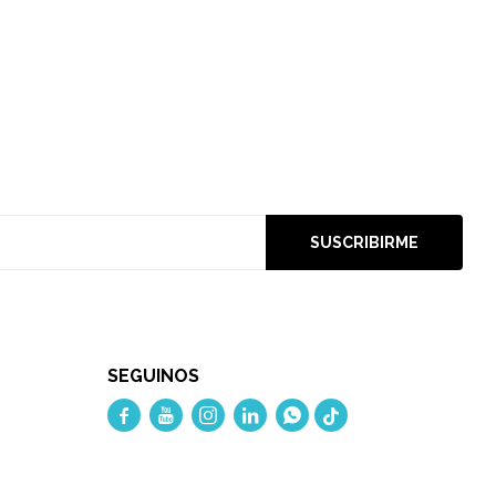
SUSCRIBIRME
SEGUINOS




