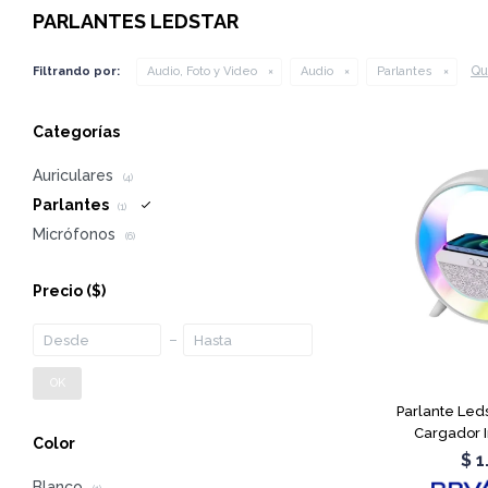
PARLANTES LEDSTAR
Qui
Filtrando por:
Audio, Foto y Video
Audio
Parlantes
Categorías
Auriculares
(4)
Parlantes
(1)
Micrófonos
(6)
Precio
($)
OK
Parlante Led
Cargador 
Color
$
1
Blanco