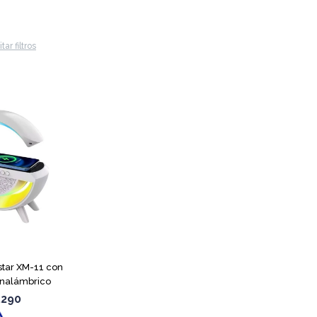
tar filtros
star XM-11 con
Inalámbrico
.290