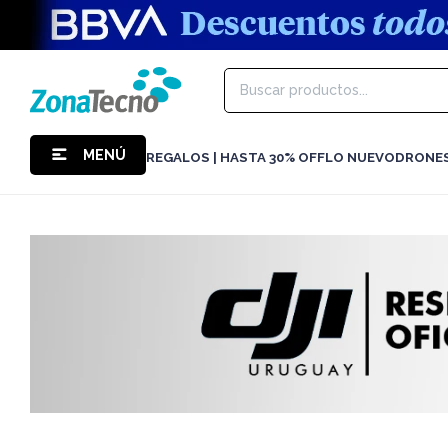
MENÚ
REGALOS | HASTA 30% OFF
LO NUEVO
DRONE