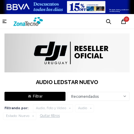
0

AUDIO LEDSTAR NUEVO
Recomendados
Filtrando por:
Audio, Foto y Video
Audio
Quitar filtros
Estado:
Nuevo