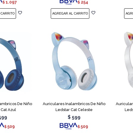
1.097
254
$
$
lambricos De Niño
Auriculares Inalambricos De Niño
Auricula
 Cat Azul
Ledstar Cat Celeste
Leds
599
$
599
509
509
$
$