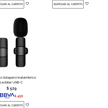
no Solapero Inalámbrico
Ledstar USB-C
$
529
450
$