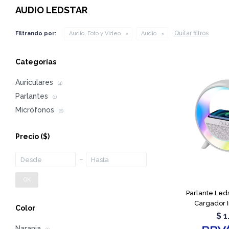
AUDIO LEDSTAR
Quitar filtros
Filtrando por:
Audio, Foto y Video
Audio
Categorías
Auriculares
(4)
Parlantes
(1)
Micrófonos
(6)
Precio
($)
OK
Parlante Led
Cargador 
Color
$
1
Naranja