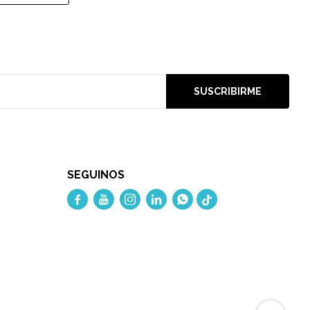
SUSCRIBIRME
SEGUINOS




