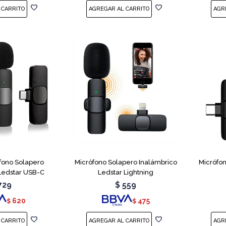
fono Solapero
Micrófono Solapero Inalámbrico
Micrófo
Ledstar USB-C
Ledstar Lightning
729
$
559
620
475
$
$