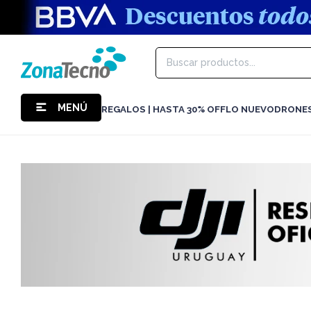
MENÚ
REGALOS | HASTA 30% OFF
LO NUEVO
DRONE