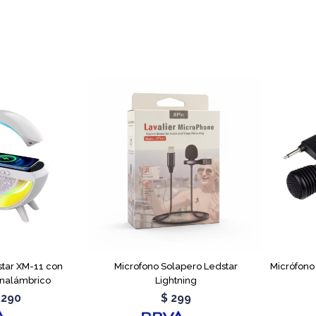
star XM-11 con
Microfono Solapero Ledstar
Micrófono
Inalámbrico
Lightning
.290
$
299