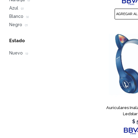
(1)
Azul
(2)
Blanco
(1)
Negro
(7)
Estado
Nuevo
(1)
Auriculares Ina
Ledstar
$