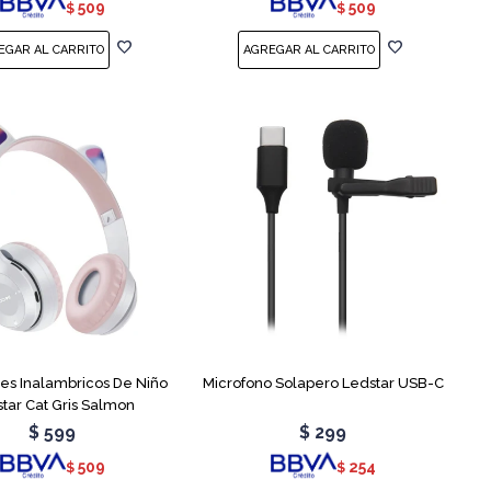
509
509
$
$
res Inalambricos De Niño
Microfono Solapero Ledstar USB-C
tar Cat Gris Salmon
$
599
$
299
509
254
$
$