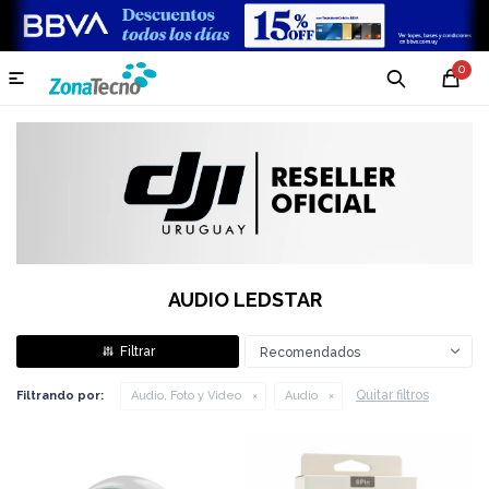
0

AUDIO LEDSTAR
Recomendados
Quitar filtros
Filtrando por:
Audio, Foto y Video
Audio