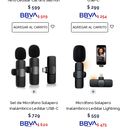
Niño Ledstar Cat Gris Salmon
USB-C
$
599
$
299
509
254
$
$
Set de Micrófono Solapero
Micrófono Solapero
Inalámbrico Ledstar USB-C
Inalámbrico Ledstar Lightning
$
729
$
559
620
475
$
$