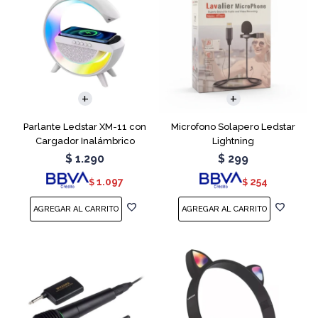
Parlante Ledstar XM-11 con
Microfono Solapero Ledstar
Cargador Inalámbrico
Lightning
$
1.290
$
299
1.097
254
$
$