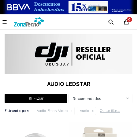
0

AUDIO LEDSTAR
Recomendados
Quitar filtros
Filtrando por:
Audio, Foto y Video
Audio