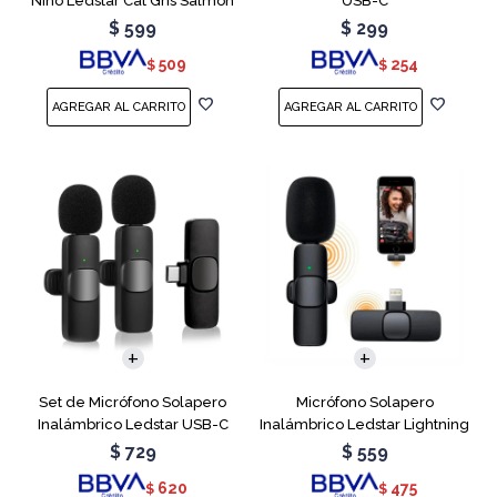
Niño Ledstar Cat Gris Salmon
USB-C
$
599
$
299
509
254
$
$
Set de Micrófono Solapero
Micrófono Solapero
Inalámbrico Ledstar USB-C
Inalámbrico Ledstar Lightning
$
729
$
559
620
475
$
$