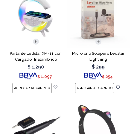
Parlante Ledstar XM-11 con
Microfono Solapero Ledstar
Cargador Inalámbrico
Lightning
$
1.290
$
299
1.097
254
$
$