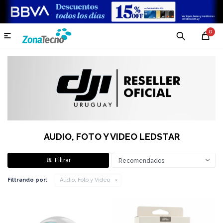
0

AUDIO, FOTO Y VIDEO LEDSTAR
Recomendados
Filtrando por:
Audio, Foto y Video