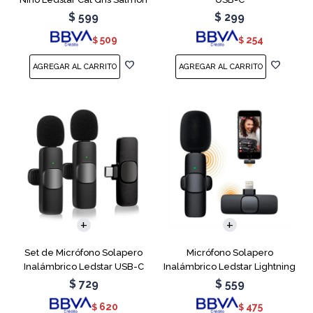
$
599
$
299
509
254
$
$
Set de Micrófono Solapero
Micrófono Solapero
Inalámbrico Ledstar USB-C
Inalámbrico Ledstar Lightning
$
729
$
559
620
475
$
$