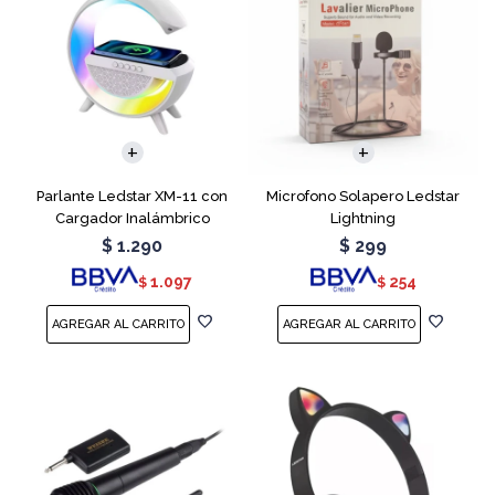
Parlante Ledstar XM-11 con
Microfono Solapero Ledstar
Cargador Inalámbrico
Lightning
$
1.290
$
299
1.097
254
$
$