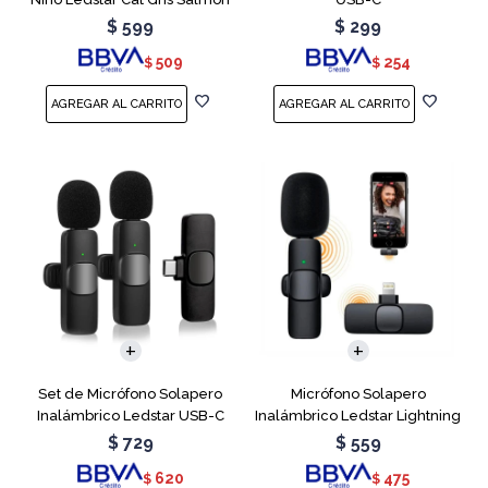
$
599
$
299
509
254
$
$
Set de Micrófono Solapero
Micrófono Solapero
Inalámbrico Ledstar USB-C
Inalámbrico Ledstar Lightning
$
729
$
559
620
475
$
$