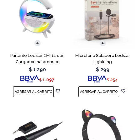
Parlante Ledstar XM-11 con
Microfono Solapero Ledstar
Cargador Inalámbrico
Lightning
$
1.290
$
299
1.097
254
$
$