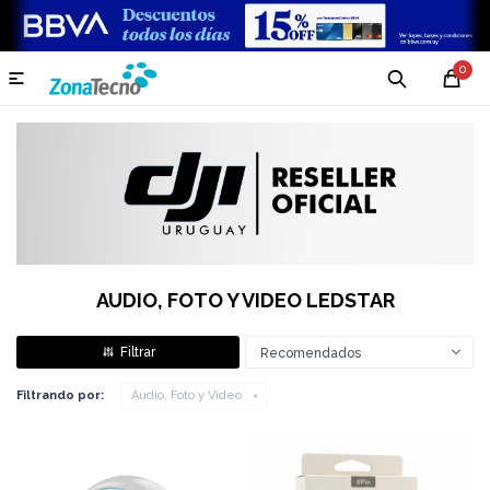
0

AUDIO, FOTO Y VIDEO LEDSTAR
Recomendados
Filtrando por:
Audio, Foto y Video