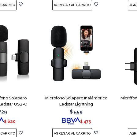
fono Solapero
Micrófono Solapero Inalámbrico
Micrófo
Ledstar USB-C
Ledstar Lightning
729
$
559
620
475
$
$