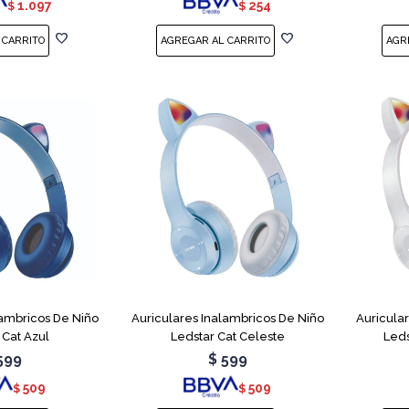
1.097
254
$
$
lambricos De Niño
Auriculares Inalambricos De Niño
Auricula
 Cat Azul
Ledstar Cat Celeste
Leds
599
$
599
509
509
$
$