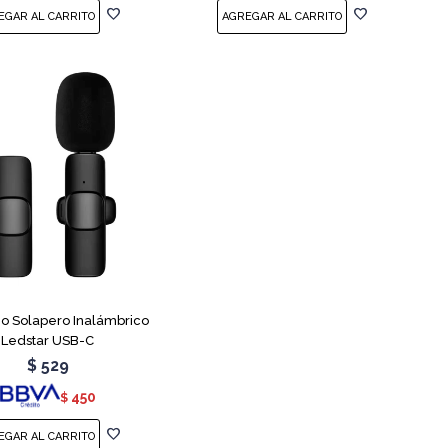
no Solapero Inalámbrico
Ledstar USB-C
$
529
450
$