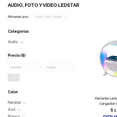
AUDIO, FOTO Y VIDEO LEDSTAR
Filtrando por:
Audio, Foto y Video
Categorías
Audio
(11)
Precio
($)
OK
Color
Parlante Led
Naranja
Cargador 
(1)
Azul
$
1
(2)
Blanco