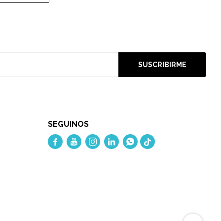
SUSCRIBIRME
SEGUINOS




