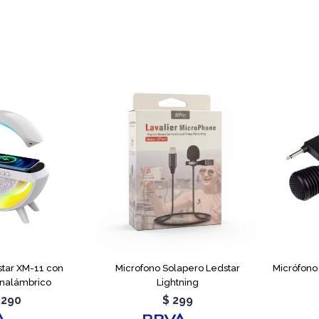
star XM-11 con
Microfono Solapero Ledstar
Micrófono
Inalámbrico
Lightning
.290
$
299