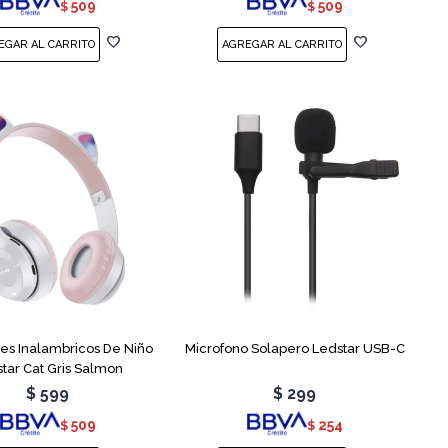
509
509
$
$
res Inalambricos De Niño
Microfono Solapero Ledstar USB-C
tar Cat Gris Salmon
$
599
$
299
509
254
$
$