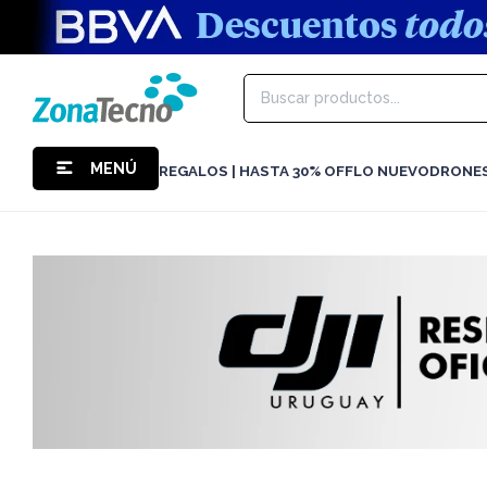
MENÚ
REGALOS | HASTA 30% OFF
LO NUEVO
DRONE