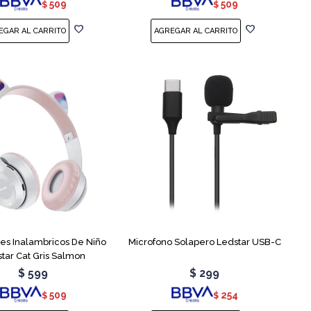
509
509
$
$
res Inalambricos De Niño
Microfono Solapero Ledstar USB-C
tar Cat Gris Salmon
$
599
$
299
509
254
$
$