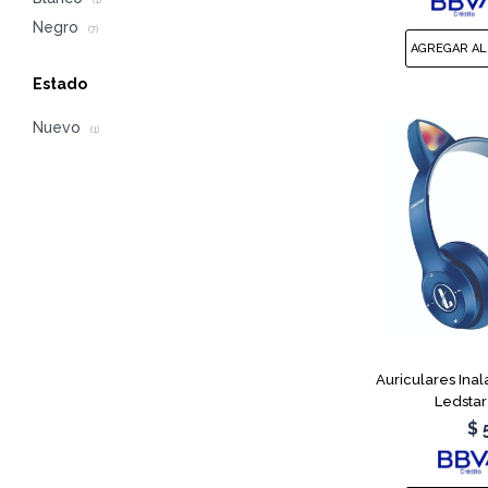
(1)
Negro
(7)
Estado
Nuevo
(1)
Auriculares Ina
Ledstar
$