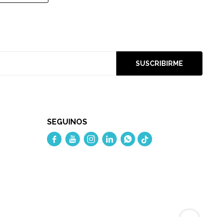
SUSCRIBIRME
SEGUINOS




