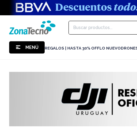
MENÚ
REGALOS | HASTA 30% OFF
LO NUEVO
DRONE