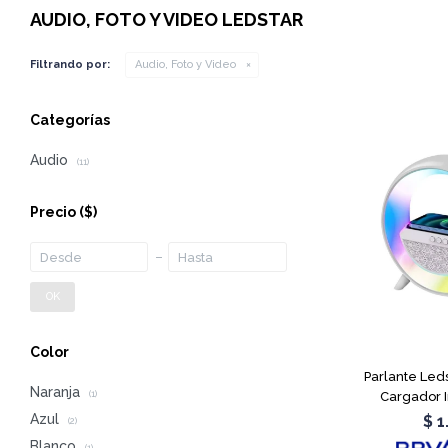
AUDIO, FOTO Y VIDEO LEDSTAR
Filtrando por:
Audio, Foto y Video
Categorías
Audio
(11)
Precio
($)
OK
Color
Parlante Led
Naranja
Cargador 
(1)
Azul
$
1
(2)
Blanco