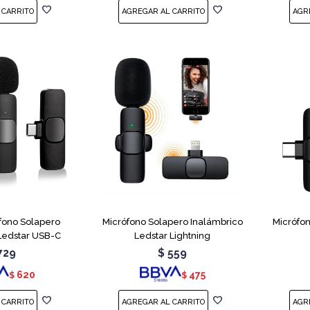
fono Solapero
Micrófono Solapero Inalámbrico
Micrófo
Ledstar USB-C
Ledstar Lightning
729
$
559
620
475
$
$