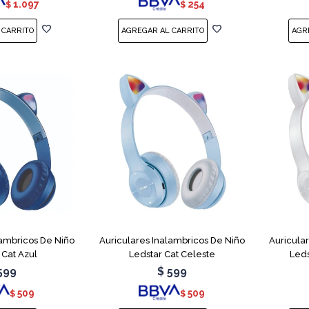
1.097
254
$
$
lambricos De Niño
Auriculares Inalambricos De Niño
Auricula
 Cat Azul
Ledstar Cat Celeste
Leds
599
$
599
509
509
$
$