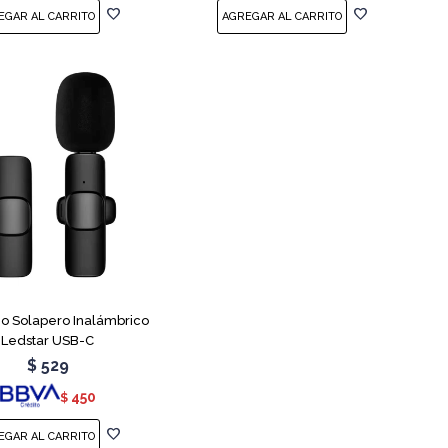
no Solapero Inalámbrico
Ledstar USB-C
$
529
450
$