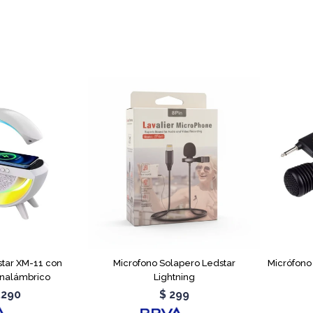
star XM-11 con
Microfono Solapero Ledstar
Micrófono
Inalámbrico
Lightning
.290
$
299