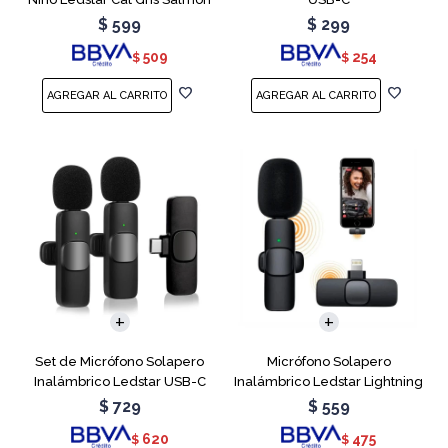
$
599
$
299
509
254
$
$
Set de Micrófono Solapero
Micrófono Solapero
Inalámbrico Ledstar USB-C
Inalámbrico Ledstar Lightning
$
729
$
559
620
475
$
$