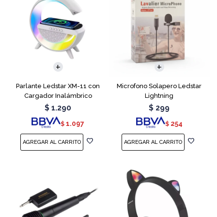
Parlante Ledstar XM-11 con
Microfono Solapero Ledstar
Cargador Inalámbrico
Lightning
$
1.290
$
299
1.097
254
$
$