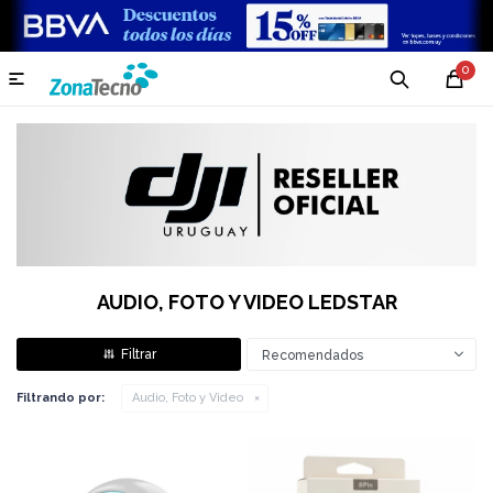
0

AUDIO, FOTO Y VIDEO LEDSTAR
Recomendados
Filtrando por:
Audio, Foto y Video