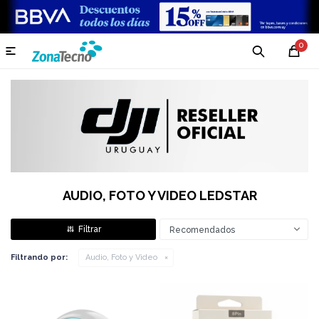
0

AUDIO, FOTO Y VIDEO LEDSTAR
Recomendados
Filtrando por:
Audio, Foto y Video