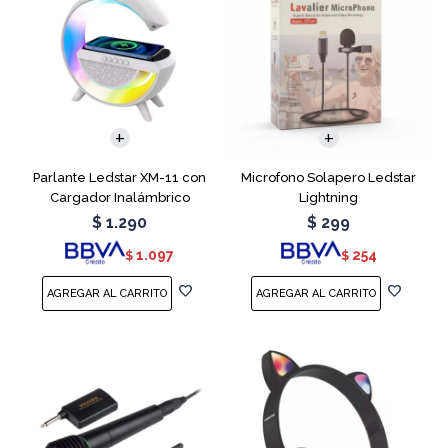
Parlante Ledstar XM-11 con
Microfono Solapero Ledstar
Cargador Inalámbrico
Lightning
$
1.290
$
299
1.097
254
$
$