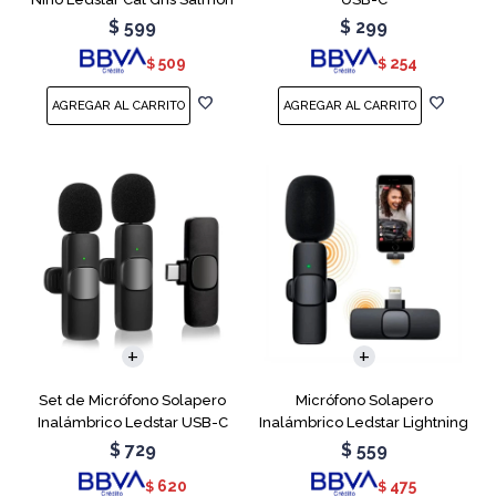
$
599
$
299
509
254
$
$
Set de Micrófono Solapero
Micrófono Solapero
Inalámbrico Ledstar USB-C
Inalámbrico Ledstar Lightning
$
729
$
559
620
475
$
$