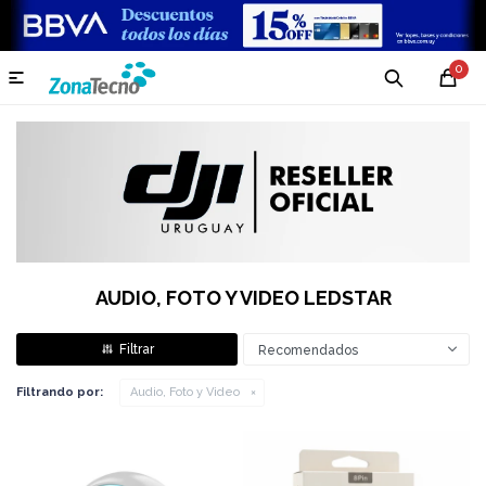
0

AUDIO, FOTO Y VIDEO LEDSTAR
Recomendados
Filtrando por:
Audio, Foto y Video