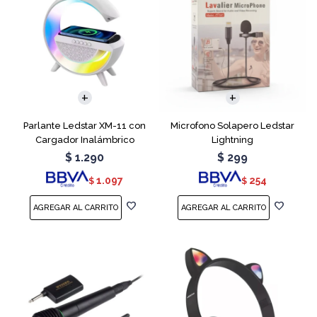
Parlante Ledstar XM-11 con
Microfono Solapero Ledstar
Cargador Inalámbrico
Lightning
$
1.290
$
299
1.097
254
$
$