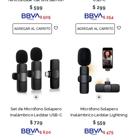
$
599
$
299
509
254
$
$
Set de Micrófono Solapero
Micrófono Solapero
Inalámbrico Ledstar USB-C
Inalámbrico Ledstar Lightning
$
729
$
559
620
475
$
$