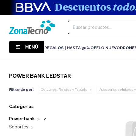
MENÚ
REGALOS | HASTA 30% OFF
LO NUEVO
DRONE
POWER BANK LEDSTAR
Filtrando por:
Celulares, Relojes y Tablets
Accesorios celulares y
Categorías
Power bank
(1)
Soportes
(1)