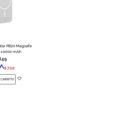
tar PB20 Magsafe
 10000 mAh
849
722
$