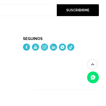
SUSCRIBIRME
SEGUINOS




