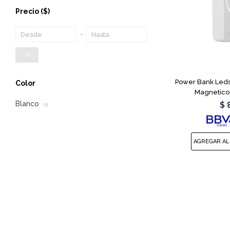
Precio
($)
OK
Power Bank Leds
Color
Magnetico
Blanco
$
(1)