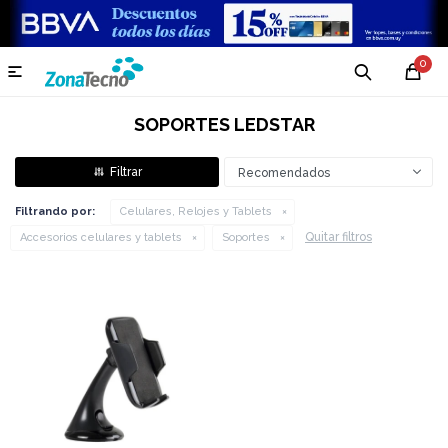
0

SOPORTES LEDSTAR
Recomendados
Filtrando por:
Celulares, Relojes y Tablets
Quitar filtros
Accesorios celulares y tablets
Soportes