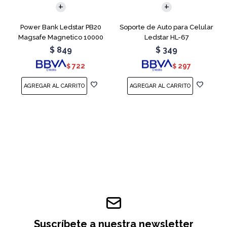
Power Bank Ledstar PB20
Soporte de Auto para Celular
Magsafe Magnetico 10000
Ledstar HL-67
mAh
$
849
$
349
722
297
$
$
Suscríbete a nuestra newsletter