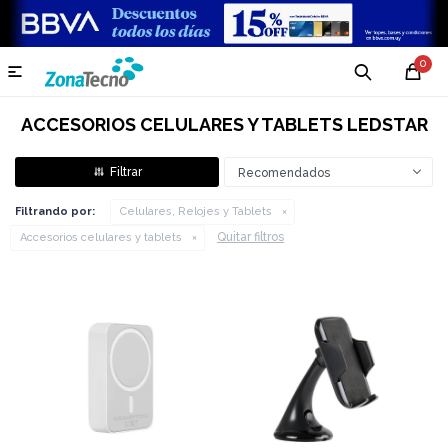
0

ACCESORIOS CELULARES Y TABLETS LEDSTAR
Recomendados
Filtrando por:
Celulares, Relojes y Tablets
Quitar filtros
Accesorios celulares y tablets