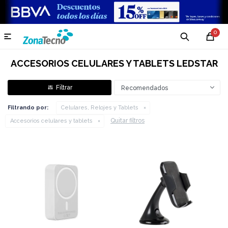
0

ACCESORIOS CELULARES Y TABLETS LEDSTAR
Recomendados
Filtrando por:
Celulares, Relojes y Tablets
Quitar filtros
Accesorios celulares y tablets