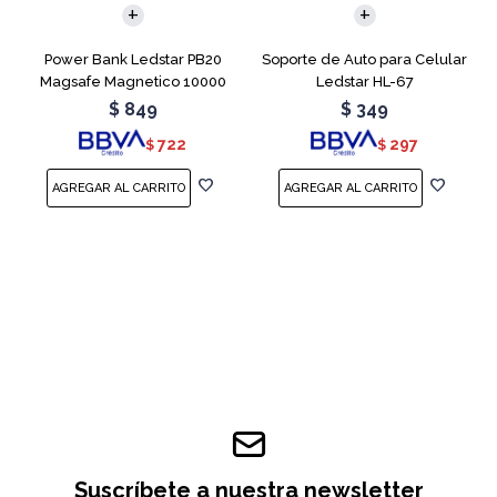
Power Bank Ledstar PB20
Soporte de Auto para Celular
Magsafe Magnetico 10000
Ledstar HL-67
mAh
$
849
$
349
722
297
$
$
Suscríbete a nuestra newsletter