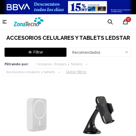
0

ACCESORIOS CELULARES Y TABLETS LEDSTAR
Recomendados
Filtrando por:
Celulares, Relojes y Tablets
Quitar filtros
Accesorios celulares y tablets