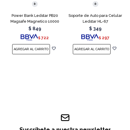
Power Bank Ledstar PB20
Soporte de Auto para Celular
Magsafe Magnetico 10000
Ledstar HL-67
mAh
$
849
$
349
722
297
$
$
Suscríbete a nuestra newsletter