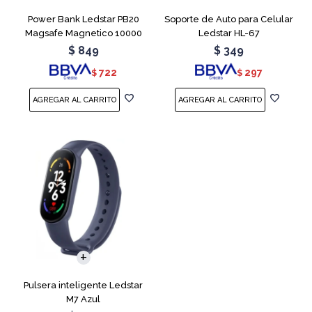
Power Bank Ledstar PB20
Soporte de Auto para Celular
Magsafe Magnetico 10000
Ledstar HL-67
mAh
$
849
$
349
722
297
$
$
Pulsera inteligente Ledstar
M7 Azul