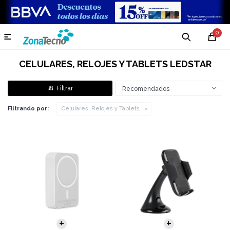
0

CELULARES, RELOJES Y TABLETS LEDSTAR
Recomendados
Filtrando por:
Celulares, Relojes y Tablets