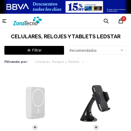
0

CELULARES, RELOJES Y TABLETS LEDSTAR
Recomendados
Filtrando por:
Celulares, Relojes y Tablets