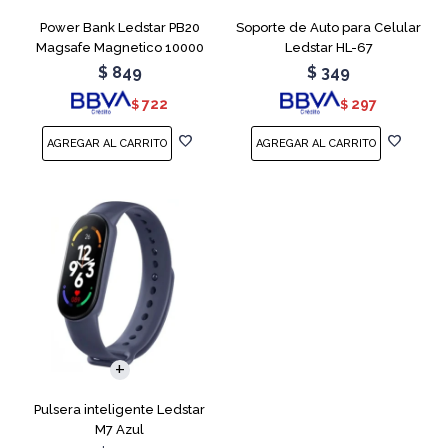
Power Bank Ledstar PB20
Soporte de Auto para Celular
Magsafe Magnetico 10000
Ledstar HL-67
mAh
$
849
$
349
722
297
$
$
Pulsera inteligente Ledstar
M7 Azul