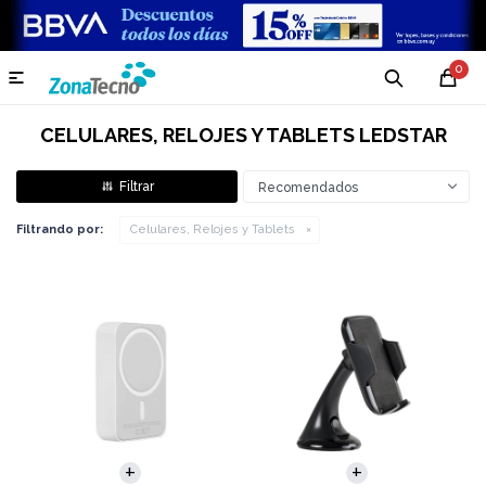
0

CELULARES, RELOJES Y TABLETS LEDSTAR
Recomendados
Filtrando por:
Celulares, Relojes y Tablets