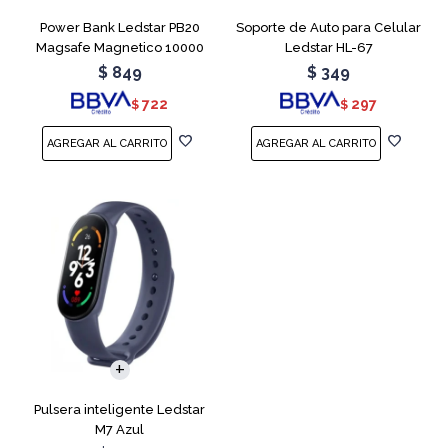
Power Bank Ledstar PB20
Soporte de Auto para Celular
Magsafe Magnetico 10000
Ledstar HL-67
mAh
$
849
$
349
722
297
$
$
Pulsera inteligente Ledstar
M7 Azul