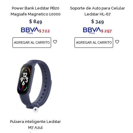
Power Bank Ledstar PB20
Soporte de Auto para Celular
Magsafe Magnetico 10000
Ledstar HL-67
mAh
$
849
$
349
722
297
$
$
Pulsera inteligente Ledstar
M7 Azul