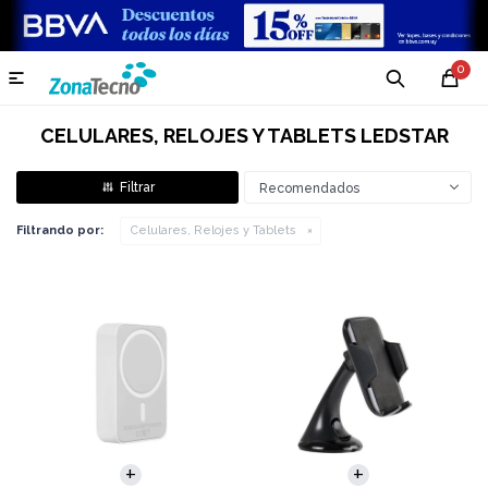
0

CELULARES, RELOJES Y TABLETS LEDSTAR
Recomendados
Filtrando por:
Celulares, Relojes y Tablets