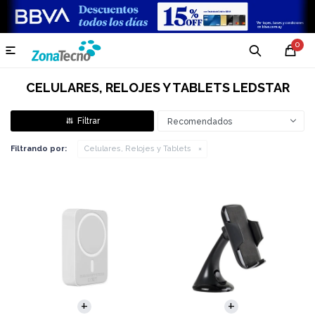
0

CELULARES, RELOJES Y TABLETS LEDSTAR
Recomendados
Filtrando por:
Celulares, Relojes y Tablets