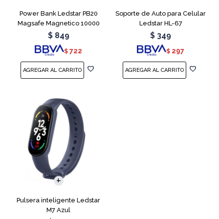
Power Bank Ledstar PB20
Soporte de Auto para Celular
Magsafe Magnetico 10000
Ledstar HL-67
mAh
$
849
$
349
722
297
$
$
Pulsera inteligente Ledstar
M7 Azul