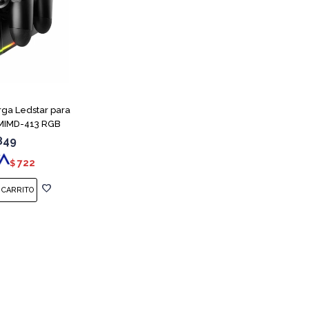
rga Ledstar para
 MIMD-413 RGB
849
722
$