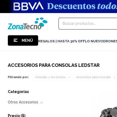
MENÚ
REGALOS | HASTA 30% OFF
LO NUEVO
DRONE
ACCESORIOS PARA CONSOLAS LEDSTAR
Filtrando por:
Consolas y Accesorios
Accesorios para consolas
Categorías
Otros Accesorios
(1)
Precio
($)