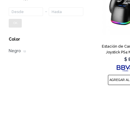
OK
Color
Estación de Ca
Negro
Joystick PS4
(1)
$