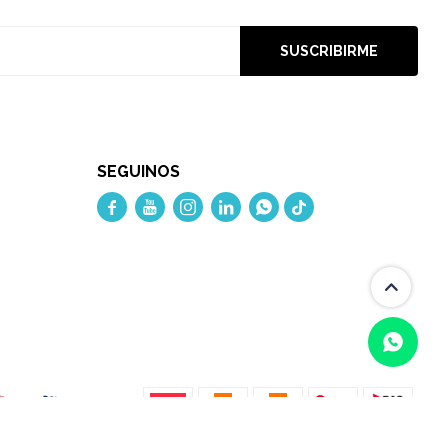
SUSCRIBIRME
SEGUINOS




