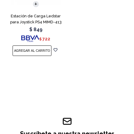
Estación de Carga Ledstar
para Joystick PS4 MIMD-413
RGB
$
849
722
$
Suscríbete a nuestra newsletter