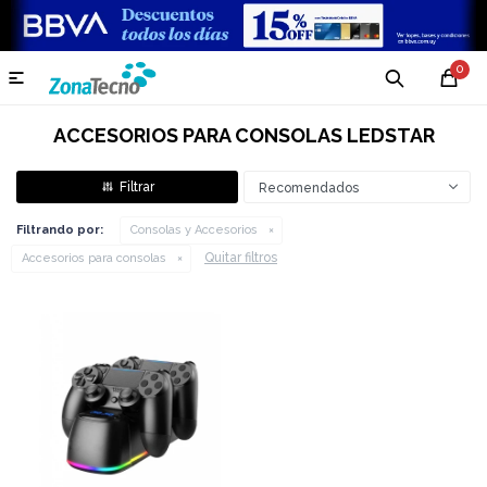
0

ACCESORIOS PARA CONSOLAS LEDSTAR
Recomendados
Filtrando por:
Consolas y Accesorios
Quitar filtros
Accesorios para consolas