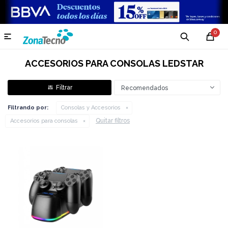
0

ACCESORIOS PARA CONSOLAS LEDSTAR
Recomendados
Filtrando por:
Consolas y Accesorios
Quitar filtros
Accesorios para consolas