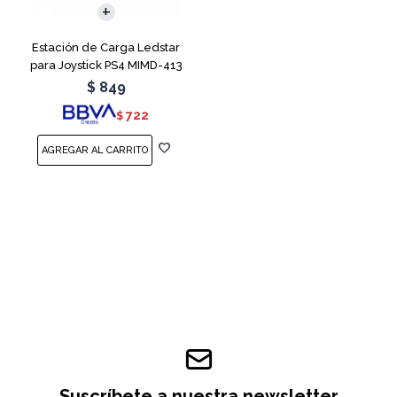
Estación de Carga Ledstar
para Joystick PS4 MIMD-413
RGB
$
849
722
$
Suscríbete a nuestra newsletter