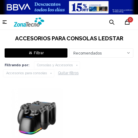
0

ACCESORIOS PARA CONSOLAS LEDSTAR
Recomendados
Filtrando por:
Consolas y Accesorios
Quitar filtros
Accesorios para consolas