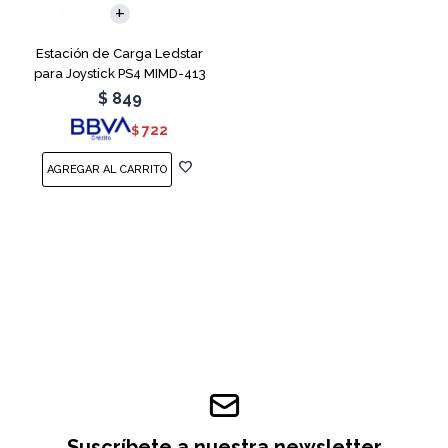
Estación de Carga Ledstar
para Joystick PS4 MIMD-413
RGB
$
849
722
$
Suscríbete a nuestra newsletter