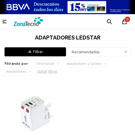
0

ADAPTADORES LEDSTAR
Recomendados
Filtrando por:
Informática
Adaptadores y Cables
Quitar filtros
Adaptadores