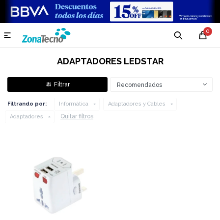
0

ADAPTADORES LEDSTAR
Recomendados
Filtrando por:
Informática
Adaptadores y Cables
Quitar filtros
Adaptadores