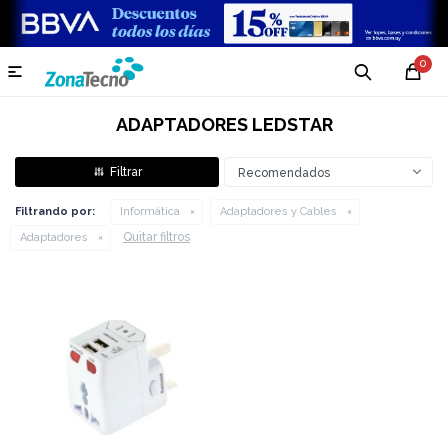
0

ADAPTADORES LEDSTAR
Recomendados
Filtrando por:
Informática
Adaptadores y Cables
Quitar filtros
Adaptadores