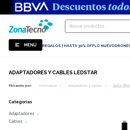
MENÚ
REGALOS | HASTA 30% OFF
LO NUEVO
DRONE
ADAPTADORES Y CABLES LEDSTAR
Quitar filtr
Filtrando por:
Informática
Adaptadores y Cables
Categorías
Adaptadores
(1)
Cables
(1)