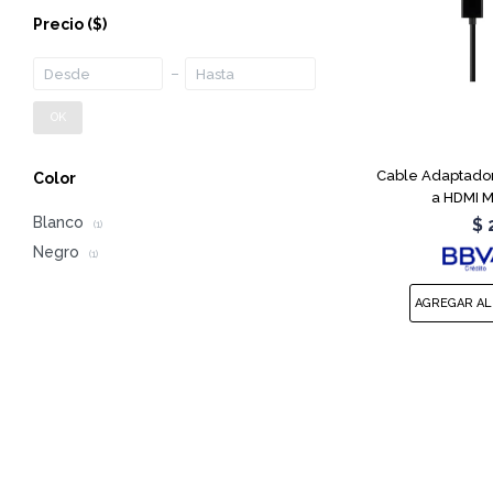
Precio
($)
OK
Cable Adaptador
Color
a HDMI 
Blanco
$
(1)
Negro
(1)