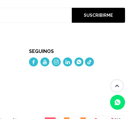
SUSCRIBIRME
SEGUINOS




