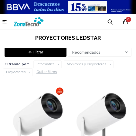
0

PROYECTORES LEDSTAR
Recomendados
Filtrando por:
Informática
Monitores y Proyectores
Quitar filtros
Proyectores