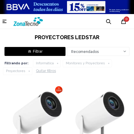
0

PROYECTORES LEDSTAR
Recomendados
Filtrando por:
Informática
Monitores y Proyectores
Quitar filtros
Proyectores