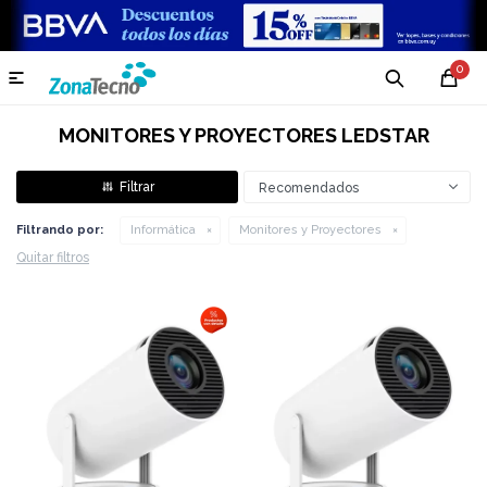
0

MONITORES Y PROYECTORES LEDSTAR
Recomendados
Filtrando por:
Informática
Monitores y Proyectores
Quitar filtros