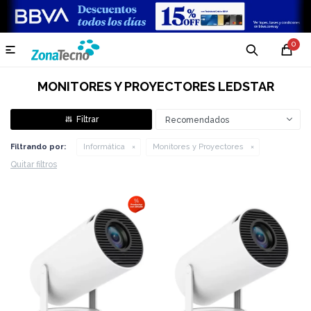
0

MONITORES Y PROYECTORES LEDSTAR
Recomendados
Filtrando por:
Informática
Monitores y Proyectores
Quitar filtros