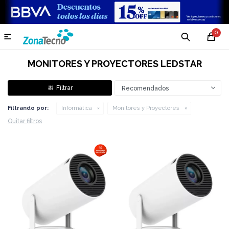
0

MONITORES Y PROYECTORES LEDSTAR
Recomendados
Filtrando por:
Informática
Monitores y Proyectores
Quitar filtros