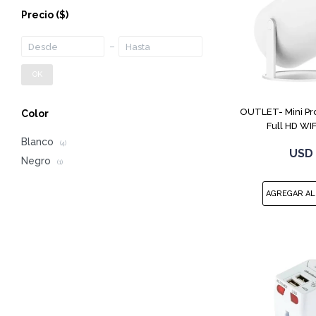
Precio
($)
OK
OUTLET- Mini Pr
Color
Full HD WIF
Blanco
(4)
USD
Negro
(1)