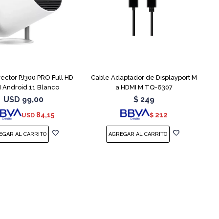
yector PJ300 PRO Full HD
Cable Adaptador de Displayport M
I Android 11 Blanco
a HDMI M TQ-6307
USD
99,00
$
249
84,15
212
USD
$