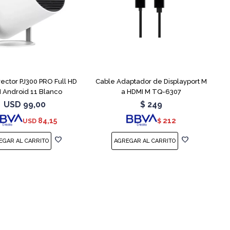
yector PJ300 PRO Full HD
Cable Adaptador de Displayport M
I Android 11 Blanco
a HDMI M TQ-6307
USD
99,00
$
249
84,15
212
USD
$