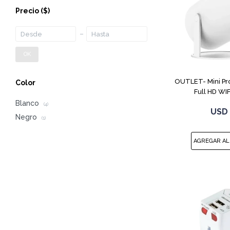
Precio
($)
OK
OUTLET- Mini Pr
Color
Full HD WIF
Blanco
(4)
USD
Negro
(1)