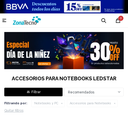
0

ACCESORIOS PARA NOTEBOOKS LEDSTAR
Recomendados
Filtrando por:
Notebooks y PC
Accesorios para Notebooks
Quitar filtros