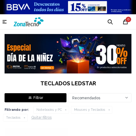
0

TECLADOS LEDSTAR
Recomendados
Filtrando por:
Notebooks y PC
Mouses y Teclados
Quitar filtros
Teclados