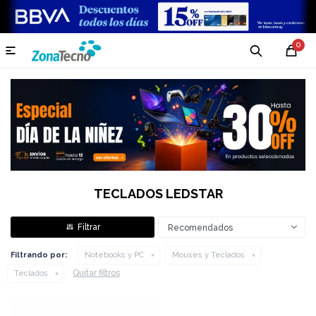
0

TECLADOS LEDSTAR
Recomendados
Filtrando por:
Notebooks y PC
Mouses y Teclados
Quitar filtros
Teclados