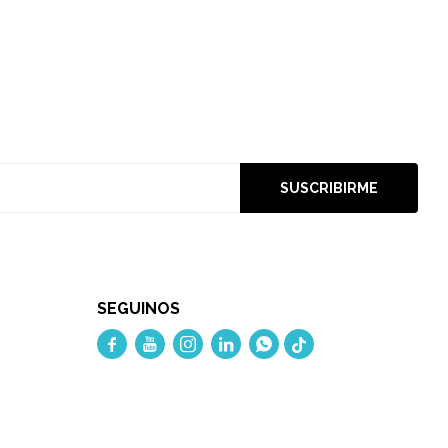
SUSCRIBIRME
SEGUINOS




