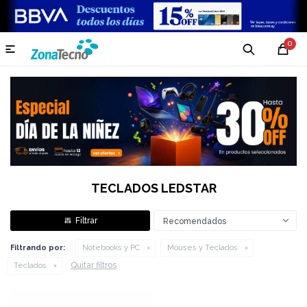
0

TECLADOS LEDSTAR
Recomendados
Filtrando por:
Notebooks y PC
Mouses y Teclados
Quitar filtros
Teclados