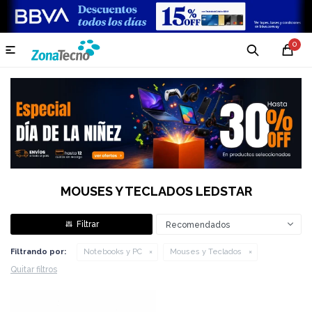
0

MOUSES Y TECLADOS LEDSTAR
Recomendados
Filtrando por:
Notebooks y PC
Mouses y Teclados
Quitar filtros