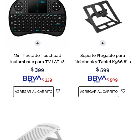
Mini Teclado Touchpad
Soporte Plegable para
Inalámbrico para TV LAT-i8
Notebook y Tablet K566 8" a
15.6"
$
399
$
599
339
509
$
$