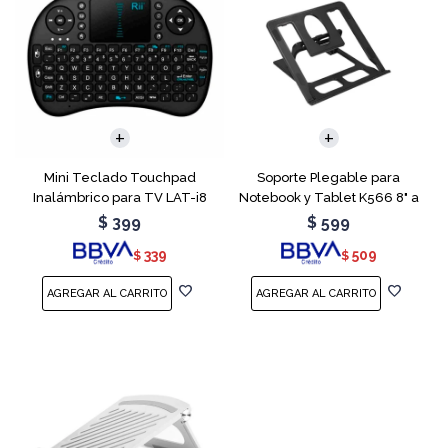
Mini Teclado Touchpad
Soporte Plegable para
Inalámbrico para TV LAT-i8
Notebook y Tablet K566 8" a
15.6"
$
399
$
599
339
509
$
$